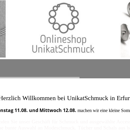
Herzlich Willkommen bei UnikatSchmuck in Erfur
nstag 11.08. und Mittwoch 12.08.
machen wir eine kleine Som
nden Sie unser Geschäft für Schmuck und ausgewählte Accesso
ine bunte Auswahl an Modeschmuck. Tücher und Schals aus h