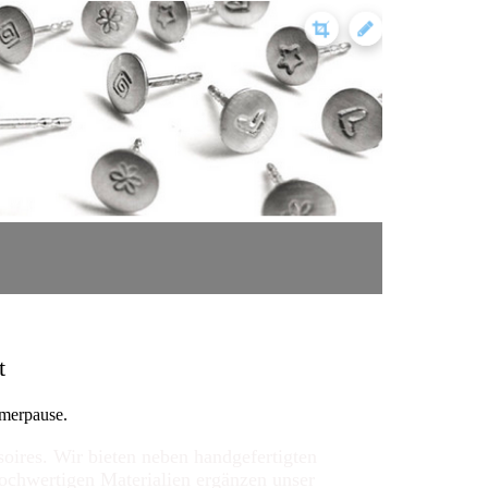
t
merpause.
ires. Wir bieten neben handgefertigten
ochwertigen Materialien ergänzen unser