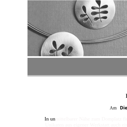
Die
Am
In un
mittelbarer Nähe zum Domplatz fi
Unikaten aus eigener Werkstatt auch e